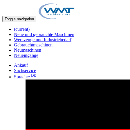
Toggle navigation
(current)
Neue und gebrauchte Maschinen
Werkzeuge und Industriebedarf
Gebrauchtmaschinen
Neumaschinen
Neueingänge
Ankauf
Suchservice
DE
Sprache: