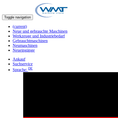
Toggle navigation
(current)
Neue und gebrauchte Maschinen
Werkzeuge und Industriebedarf
Gebrauchtmaschinen
Neumaschinen
Neueingänge
Ankauf
Suchservice
DE
Sprache: