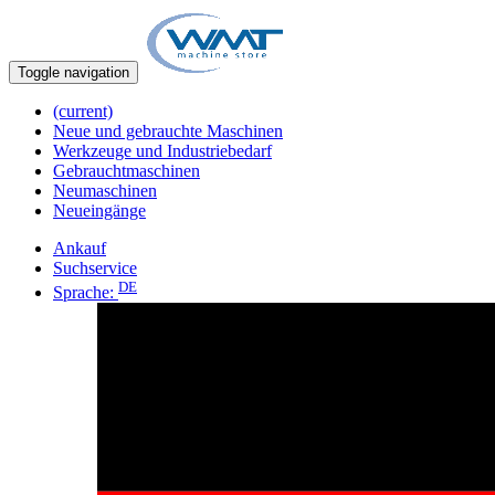
Toggle navigation
(current)
Neue und gebrauchte Maschinen
Werkzeuge und Industriebedarf
Gebrauchtmaschinen
Neumaschinen
Neueingänge
Ankauf
Suchservice
DE
Sprache: